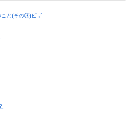
こと(その③)ビザ
の
？