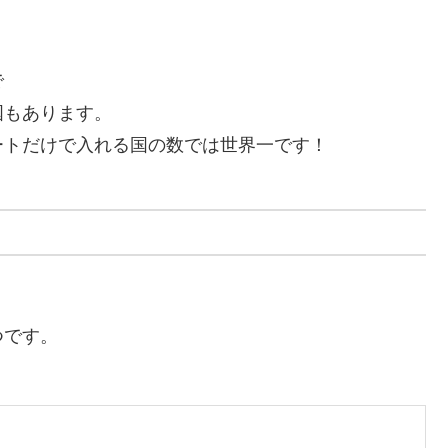
で
国もあります。
ートだけで入れる国の数では世界一です！
つです。