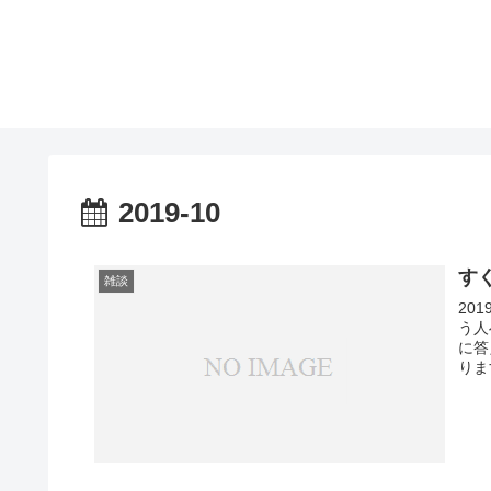
2019-10
す
雑談
20
う人
に答
りま