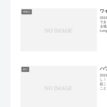
ワ
体験記
20
でき
る場
Long
ハ
旅行
20
し！
起こ
こと