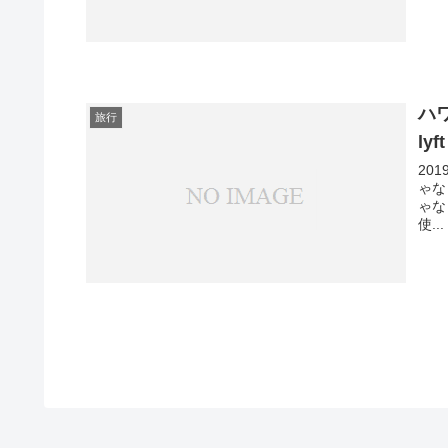
ハ
旅行
ly
20
ゃな
ゃな
使...