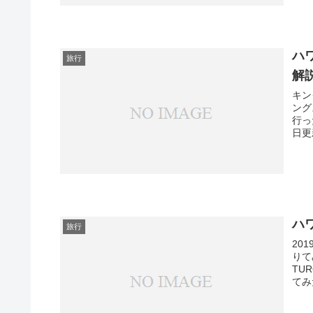
ハ
旅行
解
キン
ング
行っ
日更
ハ
旅行
20
りて
TU
てみ