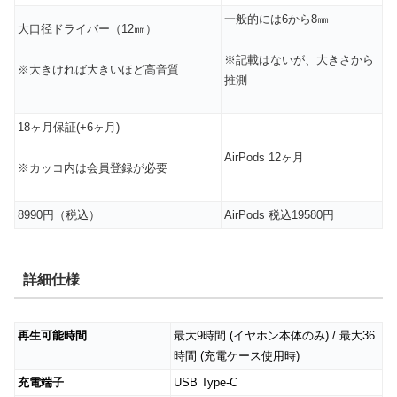
一般的には6から8㎜
大口径ドライバー（12㎜）
※記載はないが、大きさから
※大きければ大きいほど高音質
推測
18ヶ月保証(+6ヶ月)
AirPods 12ヶ月
※カッコ内は会員登録が必要
8990円（税込）
AirPods 税込19580円
詳細仕様
再生可能時間
最大9時間 (イヤホン本体のみ) / 最大36
時間 (充電ケース使用時)
充電端子
USB Type-C