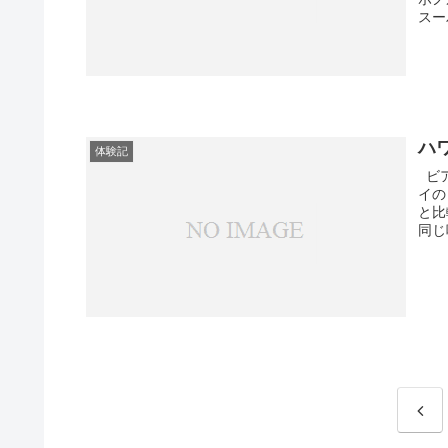
スー
ハ
体験記
ビア
イの
と比
同じ