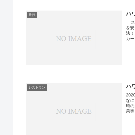
ハ
旅行
スマ
を安
法！
カー
ハ
レストラン
20
なに
時の
果実