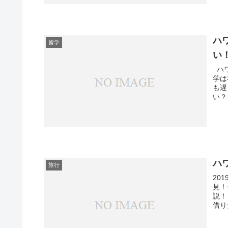
ハ
留学
い
ハワ
学は
も遅
い？
ハ
旅行
20
見！
説！
借り