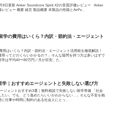
日更新 Anker Soundcore Spirit X2の音質評価レビュー Anker
の音質評価レビュー 概要 緒言 製品概要 本製品の性能とAirPo...
イ留学の費用はいくら？内訳・節約法・エージェント
の費用はいくら？内訳・節約法・エージェント活用術を徹底解説！
費用ってどのくらいかかるの？」そんな疑問を持つ方は多いはずで
は平均40〜80万円／月が目安。た...
留学｜おすすめエージェントと失敗しない選び方
ージェントおすすめ3選｜無料相談で失敗しない留学準備 「社会
したい。でも、どう進めたらいいかわからない…」そんな不安を抱
に仕事や時間に制約のある社会人にとっ...