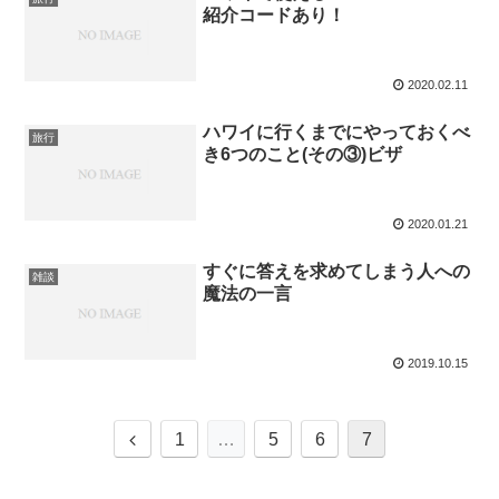
紹介コードあり！
2020.02.11
ハワイに行くまでにやっておくべ
旅行
き6つのこと(その③)ビザ
2020.01.21
すぐに答えを求めてしまう人への
雑談
魔法の一言
2019.10.15
1
…
5
6
7