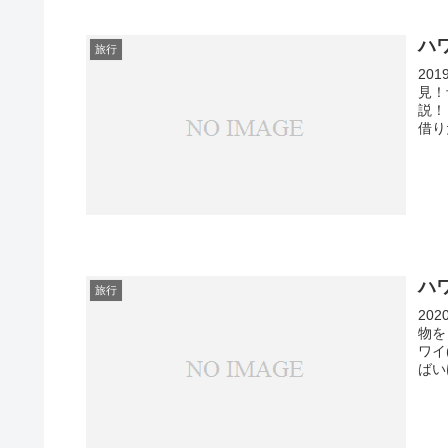
ハ
旅行
20
見！
説！
借り
ハ
旅行
20
物を
ワイ
ばい