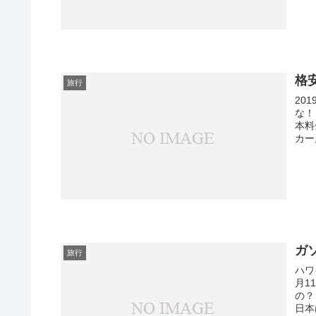
格
旅行
20
な！
本料
カー店
ガ
旅行
ハワ
月1
の？
日本