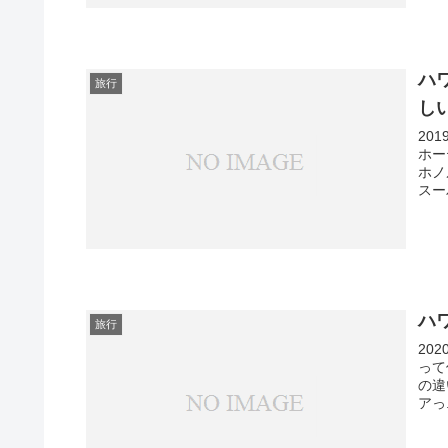
ハ
旅行
し
20
ホー
ホノ
スー
ハ
旅行
20
って
の違
アっ.