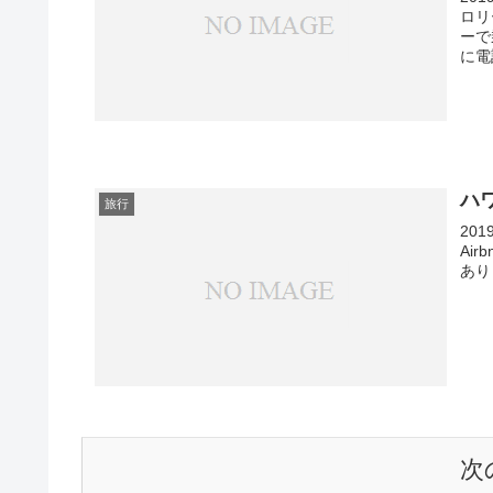
ロリ
ーで
に電話
ハワ
旅行
20
Ai
あり
次