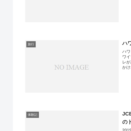
ハ
旅行
ハワ
ワイ
レが
かけ
J
体験記
の
20