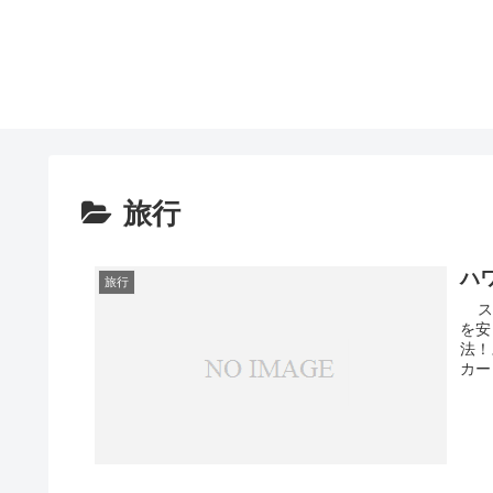
旅行
ハ
旅行
スマ
を安
法！
カー