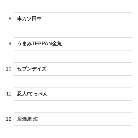
串カツ田中
うまみTEPPAN金魚
セブンデイズ
忍人/てっぺん
居酒屋 海