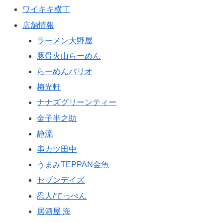
ワイキキ横丁
店舗情報
ラーメン大野屋
豚骨火山らーめん
らーめんバリオ
梅光軒
ナナズグリーンティー
金子半之助
静流
串カツ田中
うまみTEPPAN金魚
セブンデイズ
忍人/てっぺん
居酒屋 海