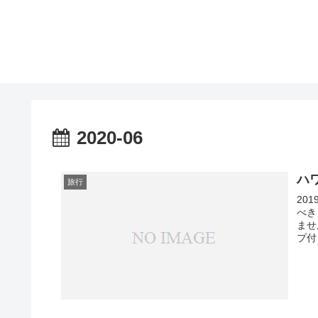
2020-06
ハ
旅行
20
べき
ませ
プ付