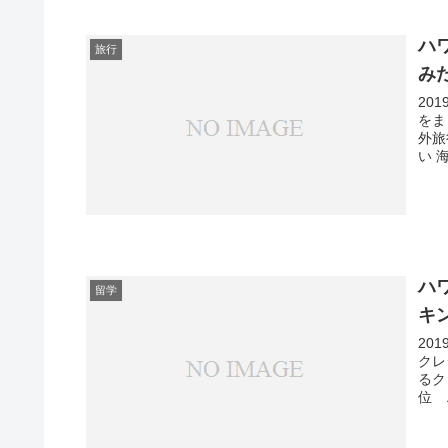
ハ
旅行
み
20
をま
外旅
い 
ハ
留学
キ
20
クレ
るク
位 