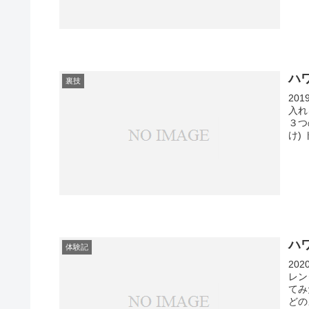
ハ
裏技
20
入れ
３つ
け)
ハ
体験記
20
レン
てみ
どの