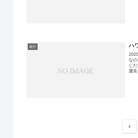
ハ
旅行
20
なの
じだ
運良