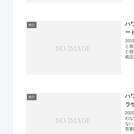
ハ
旅行
ー
20
と損
と損
税店
ハ
旅行
ラ
20
わな
ない
営業